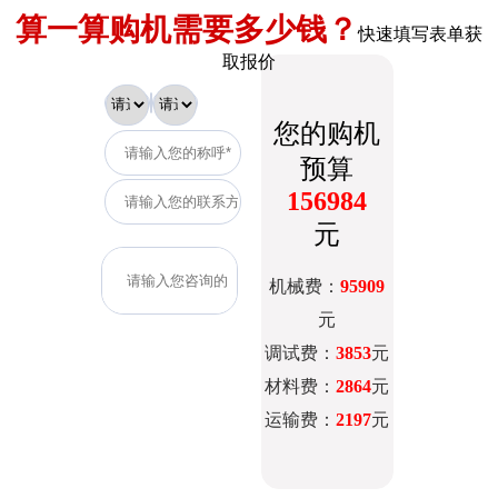
算一算购机需要多少钱？
快速填写表单获
取报价
您的购机
预算
156984
元
机械费：
95909
元
调试费：
3853
元
材料费：
2864
元
运输费：
2197
元